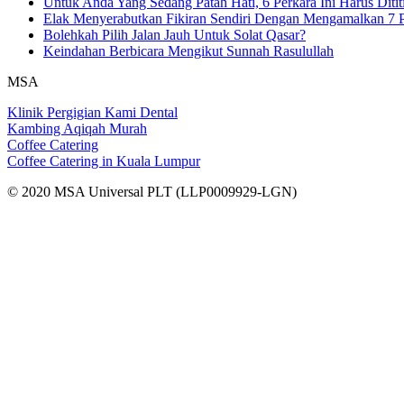
Untuk Anda Yang Sedang Patah Hati, 6 Perkara Ini Harus Ditit
Elak Menyerabutkan Fikiran Sendiri Dengan Mengamalkan 7 P
Bolehkah Pilih Jalan Jauh Untuk Solat Qasar?
Keindahan Berbicara Mengikut Sunnah Rasulullah
MSA
Klinik Pergigian Kami Dental
Kambing Aqiqah Murah
Coffee Catering
Coffee Catering in Kuala Lumpur
© 2020 MSA Universal PLT (LLP0009929-LGN)