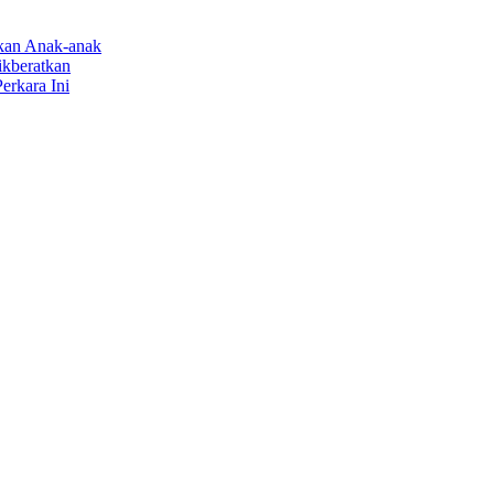
rkan Anak-anak
ikberatkan
erkara Ini