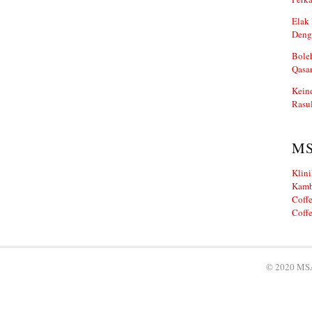
Elak 
Deng
Boleh
Qasa
Kein
Rasul
M
Klini
Kamb
Coffe
Coffe
© 2020 MSA