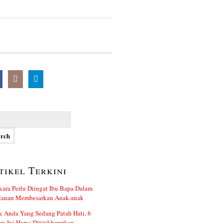
h
tikel Terkini
kara Perlu Diingat Ibu Bapa Dalam
alanan Membesarkan Anak-anak
 Anda Yang Sedang Patah Hati, 6
ra Ini Harus Dititikberatkan