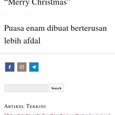
“Merry Christmas”
Puasa enam dibuat berterusan
lebih afdal
Search
for:
Artikel Terkini
7 Perkara Perlu Diingat Ibu Bapa Dalam Perjalanan Membesarkan Anak-anak