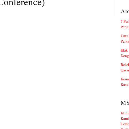
Conference)
Ar
7 Per
Perj
Untuk
Perka
Elak 
Deng
Boleh
Qasa
Kein
Rasul
M
Klini
Kamb
Coffe