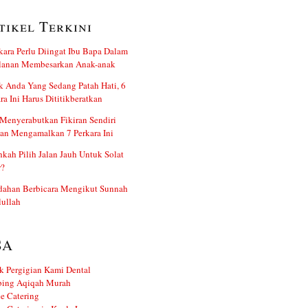
tikel Terkini
kara Perlu Diingat Ibu Bapa Dalam
alanan Membesarkan Anak-anak
 Anda Yang Sedang Patah Hati, 6
ra Ini Harus Dititikberatkan
Menyerabutkan Fikiran Sendiri
an Mengamalkan 7 Perkara Ini
kah Pilih Jalan Jauh Untuk Solat
r?
dahan Berbicara Mengikut Sunnah
ullah
SA
k Pergigian Kami Dental
ing Aqiqah Murah
e Catering