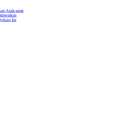
rkan Anak-anak
ikberatkan
erkara Ini