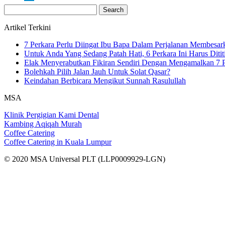
Search
for:
Artikel Terkini
7 Perkara Perlu Diingat Ibu Bapa Dalam Perjalanan Membesa
Untuk Anda Yang Sedang Patah Hati, 6 Perkara Ini Harus Ditit
Elak Menyerabutkan Fikiran Sendiri Dengan Mengamalkan 7 P
Bolehkah Pilih Jalan Jauh Untuk Solat Qasar?
Keindahan Berbicara Mengikut Sunnah Rasulullah
MSA
Klinik Pergigian Kami Dental
Kambing Aqiqah Murah
Coffee Catering
Coffee Catering in Kuala Lumpur
© 2020 MSA Universal PLT (LLP0009929-LGN)