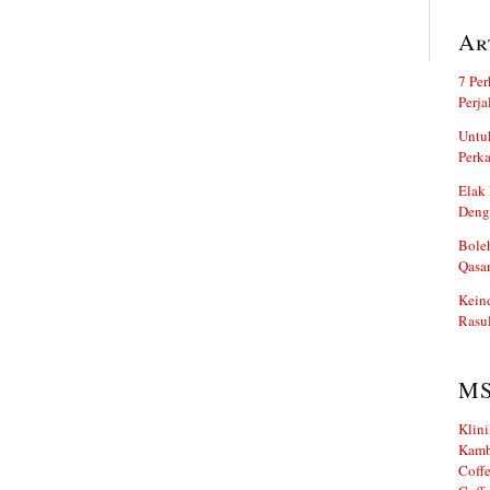
Ar
7 Per
Perj
Untuk
Perka
Elak 
Deng
Boleh
Qasa
Kein
Rasul
M
Klini
Kamb
Coffe