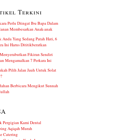
tikel Terkini
kara Perlu Diingat Ibu Bapa Dalam
alanan Membesarkan Anak-anak
 Anda Yang Sedang Patah Hati, 6
ra Ini Harus Dititikberatkan
Menyerabutkan Fikiran Sendiri
an Mengamalkan 7 Perkara Ini
kah Pilih Jalan Jauh Untuk Solat
r?
dahan Berbicara Mengikut Sunnah
ullah
SA
k Pergigian Kami Dental
ing Aqiqah Murah
e Catering