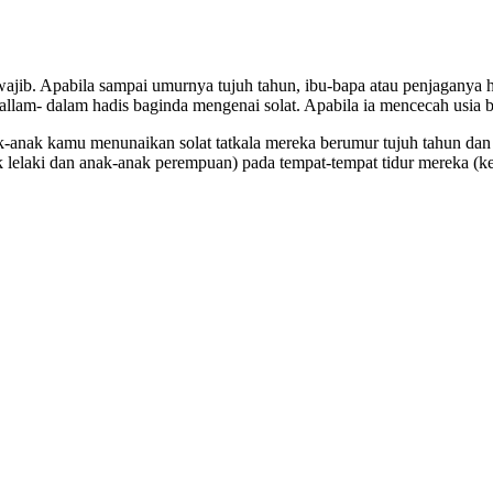
ajib. Apabila sampai umurnya tujuh tahun, ibu-bapa atau penjaganya h
allam- dalam hadis baginda mengenai solat. Apabila ia mencecah usia b
ak-anak kamu menunaikan solat tatkala mereka berumur tujuh tahun dan
ak lelaki dan anak-anak perempuan) pada tempat-tempat tidur mereka 