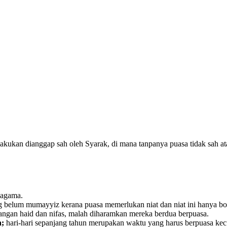
akukan dianggap sah oleh Syarak, di mana tanpanya puasa tidak sah ata
 agama.
g belum mumayyiz kerana puasa memerlukan niat dan niat ini hanya bol
angan haid dan nifas, malah diharamkan mereka berdua berpuasa.
a;
hari-hari sepanjang tahun merupakan waktu yang harus berpuasa kecual