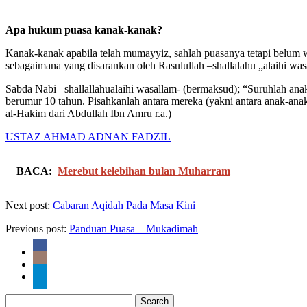
Apa hukum puasa kanak-kanak?
Kanak-kanak apabila telah mumayyiz, sahlah puasanya tetapi belum w
sebagaimana yang disarankan oleh Rasulullah –shallalahu „alaihi was
Sabda Nabi –shallallahualaihi wasallam- (bermaksud); “Suruhlah an
berumur 10 tahun. Pisahkanlah antara mereka (yakni antara anak-an
al-Hakim dari Abdullah Ibn Amru r.a.)
USTAZ AHMAD ADNAN FADZIL
BACA:
Merebut kelebihan bulan Muharram
Next post:
Cabaran Aqidah Pada Masa Kini
Previous post:
Panduan Puasa – Mukadimah
Search