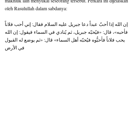
makhluk lain menyukai seseorang tersebut. Perkara ini dijelaskan
oleh Rasulullah dalam sabdanya:
إن الله إذا أحبّ عبداً دعا جبريل عليه السلام فقال: إني أحب فلاناً
فأحبه»، قال: «فيُحبّه جبريل، ثم يُنادي في السماء فيقول: إن الله
يحب فلاناً فأحبُّوه فيُحبّه أهل السماء» قال: «ثم يوضع له القبول
في الأرض