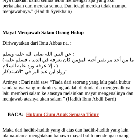
Nya tidaklah kamu semua lebih mendengar apa yang aku
perkatakan dari mereka semua. Dan tetapi mereka tidak mampu
menjawabnya.” (Hadith Syeikhain)
Mayat Menjawab Salam Orang Hidup
Diriwayatkan dari Ibnu Abbas r.a. :
عن النبي الله صلى الله عليه وسلم :
( ما من أحد مر بقبر أخيه المؤمن كان يعرفه في الدنيا ، فسلم عليه
، إلا عرفه ورد عليه السلام )
رواه ابن عبد البر في “الاستذكار”
Artinya : Dari nabi saw “Tiada dari seorang yang lalu pada kubur
saudaranya yang mukmin yang adalah di dunia dia mengenalinya
lalu memberi salam ke atasnya melainkan mayat mengenalinya dan
menjawab atasnya akan salam.” (Hadith Ibnu Abdil Barri)
BACA:
Hukum Cium Anak Semasa Tidur
Maka dari hadith-hadith yang di atas dan hadith-hadith yang lain
ulama-ulama mengatakan bahawa mayat bolih mendengar orang