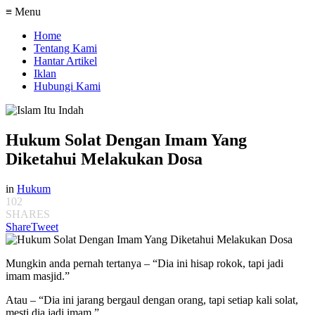
≡ Menu
Home
Tentang Kami
Hantar Artikel
Iklan
Hubungi Kami
Hukum Solat Dengan Imam Yang
Diketahui Melakukan Dosa
in
Hukum
102
SHARES
Share
Tweet
Mungkin anda pernah tertanya – “Dia ini hisap rokok, tapi jadi
imam masjid.”
Atau – “Dia ini jarang bergaul dengan orang, tapi setiap kali solat,
mesti dia jadi imam.”