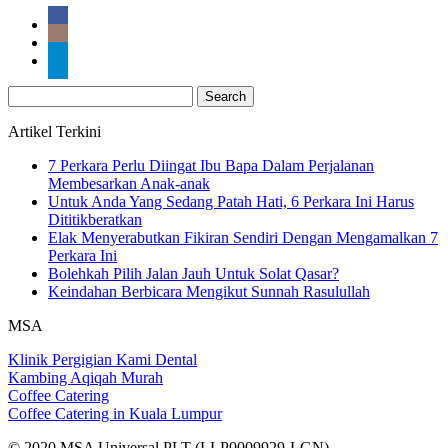
Search
for:
Artikel Terkini
7 Perkara Perlu Diingat Ibu Bapa Dalam Perjalanan
Membesarkan Anak-anak
Untuk Anda Yang Sedang Patah Hati, 6 Perkara Ini Harus
Dititikberatkan
Elak Menyerabutkan Fikiran Sendiri Dengan Mengamalkan 7
Perkara Ini
Bolehkah Pilih Jalan Jauh Untuk Solat Qasar?
Keindahan Berbicara Mengikut Sunnah Rasulullah
MSA
Klinik Pergigian Kami Dental
Kambing Aqiqah Murah
Coffee Catering
Coffee Catering in Kuala Lumpur
© 2020 MSA Universal PLT (LLP0009929-LGN)