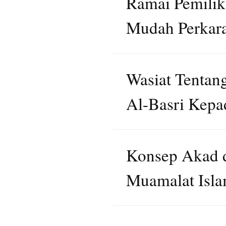
Ramai Pemili
Mudah Perkara
Wasiat Tentan
Al-Basri Kep
Konsep Akad d
Muamalat Isl