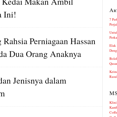
k Kedai Makan Ambil
Ar
 Ini!
7 Per
Perj
Untuk
g Rahsia Perniagaan Hassan
Perka
Elak 
ada Dua Orang Anaknya
Deng
Boleh
Qasa
Kein
Rasul
an Jenisnya dalam
am
M
Klini
Kamb
Coffe